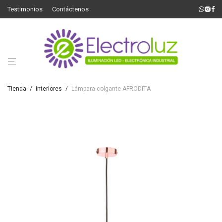
Testimonios
Contáctenos
Tienda
/
Interiores
/
Lámpara colgante AFRODITA